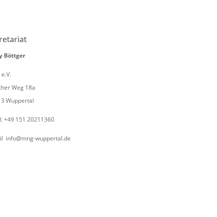
retariat
 Böttger
e.V.
ther Weg 18a
13 Wuppertal
l: +49 151 20211360
il info@mng-wuppertal.de