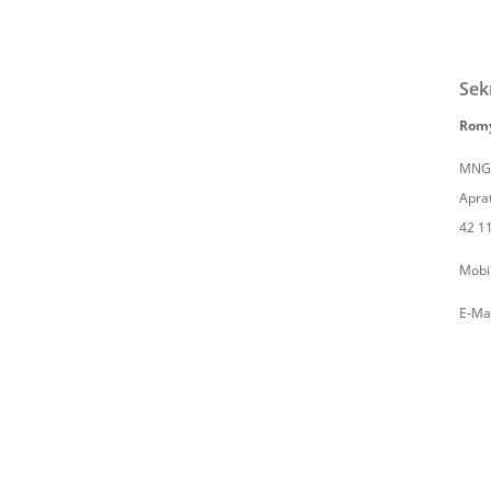
Sek
Romy
MNG 
Apra
42 1
Mobi
E-Ma